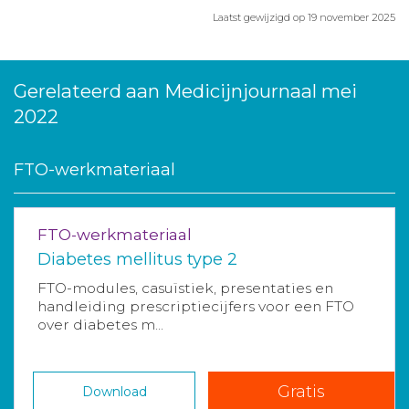
Laatst gewijzigd op 19 november 2025
Gerelateerd aan Medicijnjournaal mei
2022
FTO-werkmateriaal
FTO-werkmateriaal
Diabetes mellitus type 2
FTO-modules, casuïstiek, presentaties en
handleiding prescriptiecijfers voor een FTO
over diabetes m...
Gratis
Download