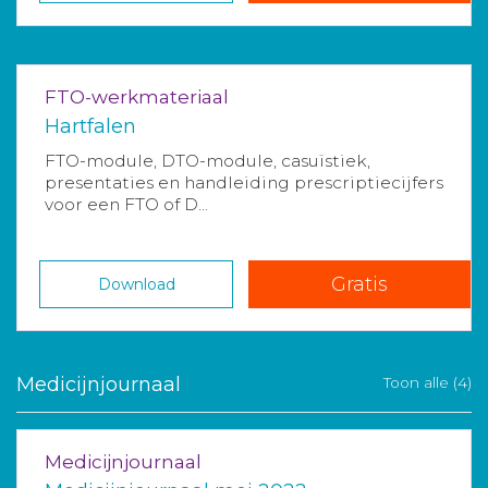
FTO-werkmateriaal
Hartfalen
FTO-module, DTO-module, casuïstiek,
presentaties en handleiding prescriptiecijfers
voor een FTO of D...
Gratis
Download
Medicijnjournaal
Toon alle (4)
Medicijnjournaal