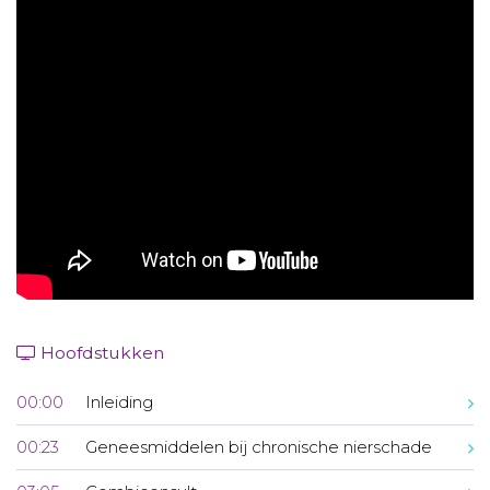
Aanmelden nieuwsbrief
Inloggen
Toegang leeromgeving
Hoofdstukken
00:00
Inleiding
00:23
Geneesmiddelen bij chronische nierschade