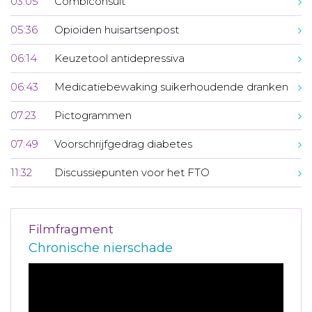
03:05
Combiconsult
05:36
Opioïden huisartsenpost
06:14
Keuzetool antidepressiva
06:43
Medicatiebewaking suikerhoudende dranken
07:23
Pictogrammen
07:49
Voorschrijfgedrag diabetes
11:32
Discussiepunten voor het FTO
Filmfragment
Chronische nierschade