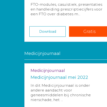
FTO-modules, casuïstiek, presentaties
en handleiding prescriptiecijfers voor
een FTO over diabetes m...
Gratis
Download
Medicijnjournaal
Medicijnjournaal
Medicijnjournaal mei 2022
In dit Medicijnjournaal is onder
andere aandacht voor
geneesmiddelen bij chronische
nierschade, het ...