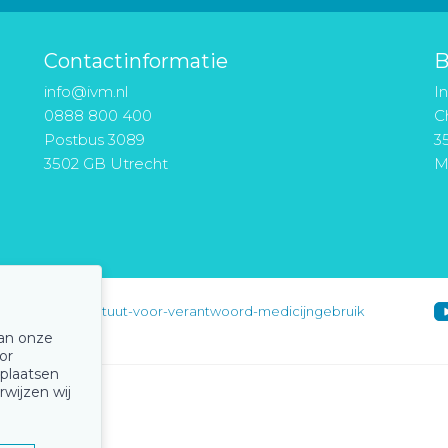
Contactinformatie
B
info@ivm.nl
I
0888 800 400
Ch
Postbus 3089
3
3502 GB Utrecht
M
instituut-voor-verantwoord-medicijngebruik
van onze
or
 plaatsen
rwijzen wij