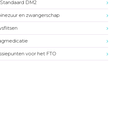
Standaard DM2
oïnezuur en zwangerschap
sflitsen
agmedicatie
ssiepunten voor het FTO