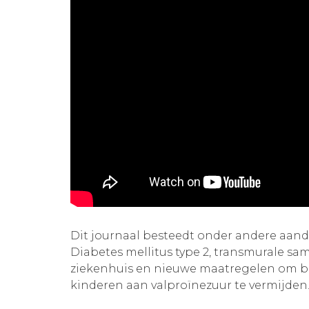
Dit journaal besteedt onder andere aa
Diabetes mellitus type 2, transmurale sa
ziekenhuis en nieuwe maatregelen om b
kinderen aan valproïnezuur te vermijden