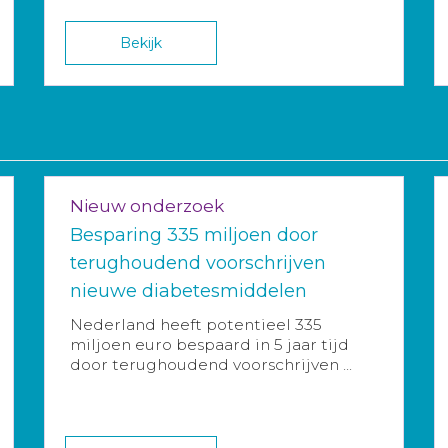
Bekijk
Nieuw onderzoek
Besparing 335 miljoen door
terughoudend voorschrijven
nieuwe diabetesmiddelen
Nederland heeft potentieel 335
miljoen euro bespaard in 5 jaar tijd
door terughoudend voorschrijven ...