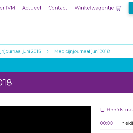
er IVM
Actueel
Contact
Winkelwagentje
jnjournaal juni 2018
Medicijnjournaal juni 2018
018
Hoofdstuk
00:00
Inleid