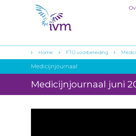
Ov
Home
FTO voorbereiding
Medici
Medicijnjournaal
Medicijnjournaal juni 2