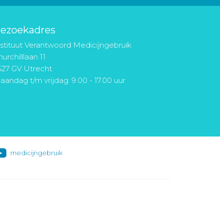
ezoekadres
nstituut Verantwoord Medicijngebruik
urchilllaan 11
527 GV Utrecht
aandag t/m vrijdag: 9.00 - 17.00 uur
medicijngebruik