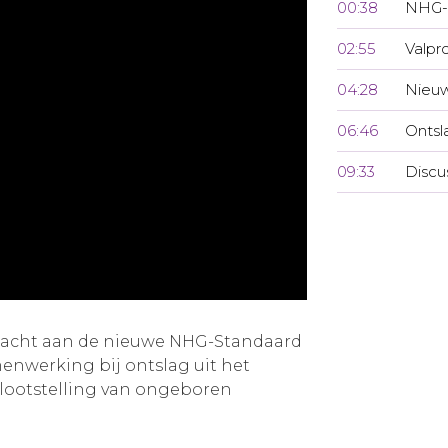
00:38
NHG-
02:55
Valpr
04:28
Nieuw
06:46
Ontsl
09:33
Discu
ndacht aan de nieuwe NHG-Standaard
menwerking bij ontslag uit het
lootstelling van ongeboren
.