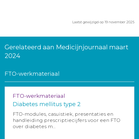
Laatst gewijzigd op 19 november 2025
Gerelateerd aan Medicijnjournaal maart
2024
FTO-werkmateriaal
FTO-werkmateriaal
Diabetes mellitus type 2
FTO-modules, casuïstiek, presentaties en
handleiding prescriptiecijfers voor een FTO
over diabetes m...