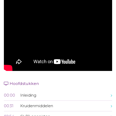
Aanmelden nieuwsbrief
Inloggen
Toegang leeromgeving
Hoofdstukken
00:00
Inleiding
00:31
Kruidenmiddelen