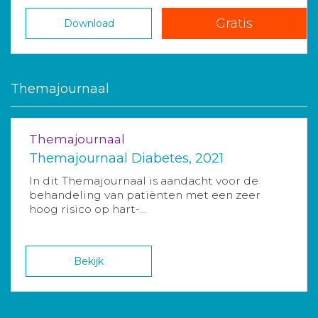
Gratis
Download
Themajournaal
Themajournaal
Themajournaal Diabetes, 2021
In dit Themajournaal is aandacht voor de
behandeling van patiënten met een zeer
hoog risico op hart-...
Bekijk