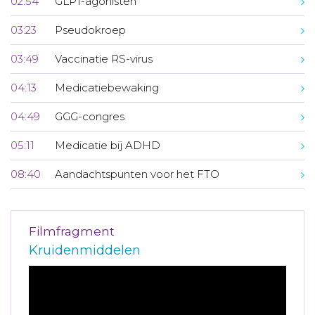
02:54
GLP1-agonisten
03:23
Pseudokroep
03:49
Vaccinatie RS-virus
04:13
Medicatiebewaking
04:49
GGG-congres
05:11
Medicatie bij ADHD
08:40
Aandachtspunten voor het FTO
Filmfragment
Kruidenmiddelen