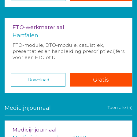
FTO-werkmateriaal
Hartfalen
FTO-module, DTO-module, casuïstiek,
presentaties en handleiding prescriptiecijfers
voor een FTO of D...
Gratis
Download
Medicijnjournaal
Toon alle (4)
Medicijnjournaal