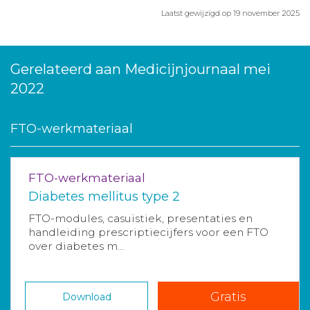
Laatst gewijzigd op 19 november 2025
Gerelateerd aan Medicijnjournaal mei
2022
FTO-werkmateriaal
FTO-werkmateriaal
Diabetes mellitus type 2
FTO-modules, casuïstiek, presentaties en
handleiding prescriptiecijfers voor een FTO
over diabetes m...
Gratis
Download