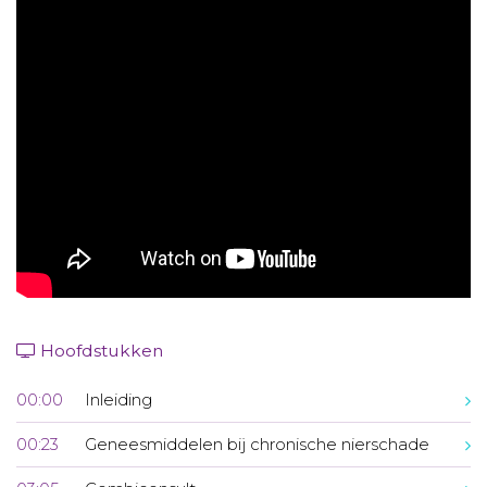
Aanmelden nieuwsbrief
Inloggen
Toegang leeromgeving
Hoofdstukken
00:00
Inleiding
00:23
Geneesmiddelen bij chronische nierschade