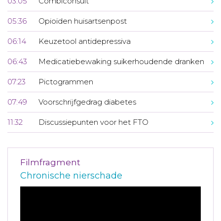
03:05
Combiconsult
05:36
Opioïden huisartsenpost
06:14
Keuzetool antidepressiva
06:43
Medicatiebewaking suikerhoudende dranken
07:23
Pictogrammen
07:49
Voorschrijfgedrag diabetes
11:32
Discussiepunten voor het FTO
Filmfragment
Chronische nierschade