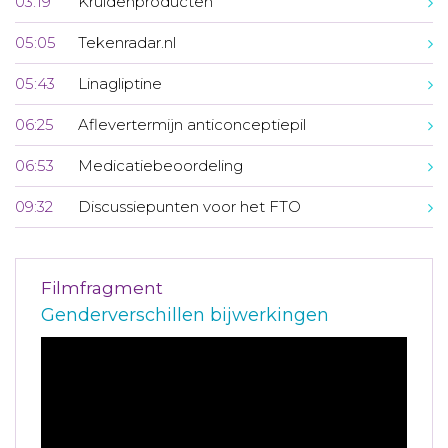
03:19
Kruidenproducten
05:05
Tekenradar.nl
05:43
Linagliptine
06:25
Aflevertermijn anticonceptiepil
06:53
Medicatiebeoordeling
09:32
Discussiepunten voor het FTO
Filmfragment
Genderverschillen bijwerkingen