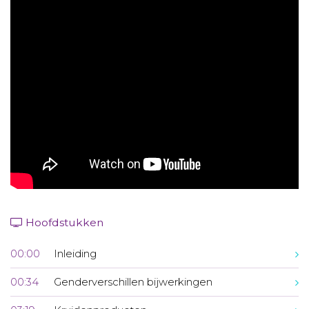
Aanmelden nieuwsbrief
Inloggen
Toegang leeromgeving
Hoofdstukken
00:00
Inleiding
00:34
Genderverschillen bijwerkingen