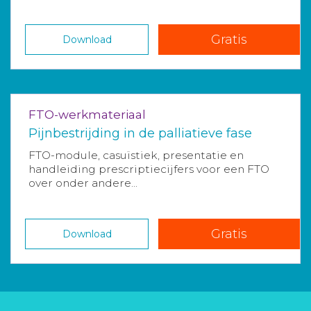
Gratis
Download
FTO-werkmateriaal
Pijnbestrijding in de palliatieve fase
FTO-module, casuïstiek, presentatie en
handleiding prescriptiecijfers voor een FTO
over onder andere...
Gratis
Download