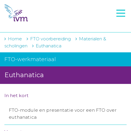
VMI
FTO voorbereiding
IVM-academie
Home
FTO voorbereiding
Materialen &
scholingen
Euthanatica
Zorginstellingen
FTO-werkmateriaal
Voorschrijfgedrag
Euthanatica
Projecten
Over IVM
In het kort
Actueel
FTO-module en presentatie voor een FTO over
Contact
euthanatica
Winkelwagentje