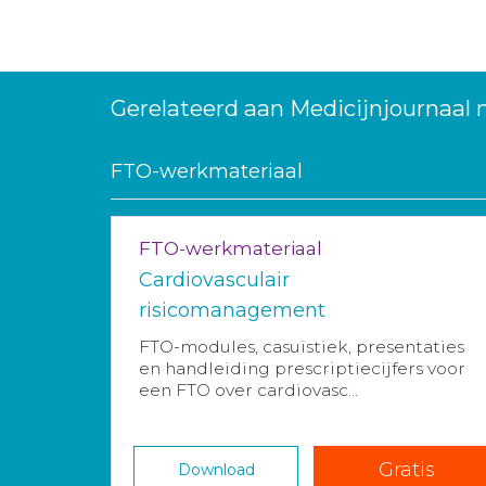
Gerelateerd aan Medicijnjournaal
FTO-werkmateriaal
FTO-werkmateriaal
Cardiovasculair
risicomanagement
FTO-modules, casuïstiek, presentaties
en handleiding prescriptiecijfers voor
een FTO over cardiovasc...
Gratis
Download