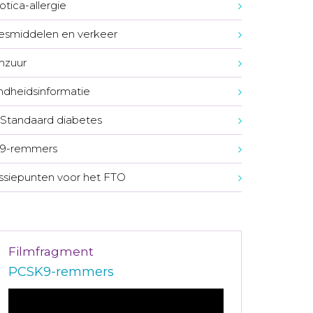
otica-allergie
smiddelen en verkeer
mzuur
dheidsinformatie
Standaard diabetes
9-remmers
ssiepunten voor het FTO
Filmfragment
PCSK9-remmers