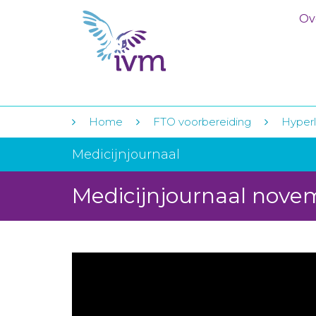
Ov
Home
FTO voorbereiding
Hyperl
Medicijnjournaal
Medicijnjournaal nove