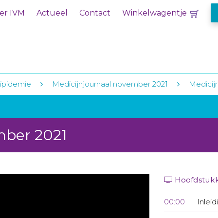
er IVM
Actueel
Contact
Winkelwagentje
ipidemie
Medicijnjournaal november 2021
Medicij
mber 2021
Hoofdstuk
00:00
Inleid