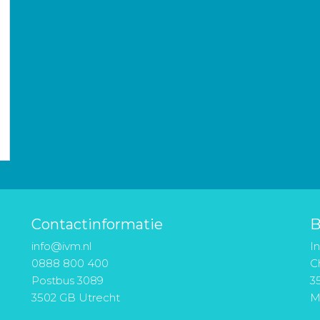
Contactinformatie
B
info@ivm.nl
I
0888 800 400
Ch
Postbus 3089
3
3502 GB Utrecht
M