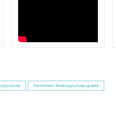
ijnjournaal
Aanmelden Medicijnjournaal-update