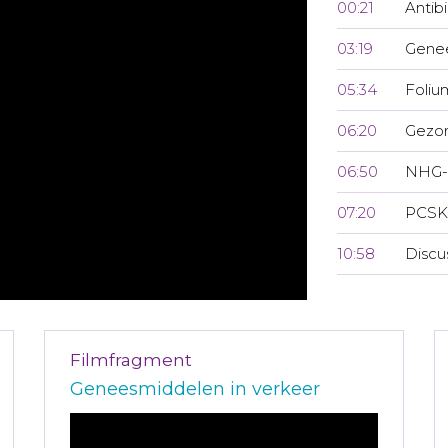
00:21
Antibi
03:19
Genee
05:34
Foliu
06:20
Gezon
06:50
NHG-
07:20
PCSK
10:58
Discu
Filmfragment
Geneesmiddelen in verkeer