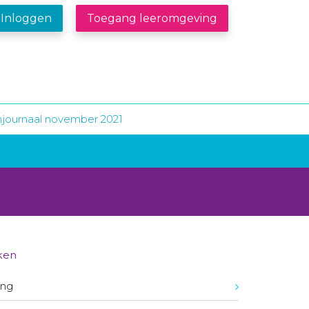
Inloggen
Toegang leeromgeving
njournaal november 2021
ken
ing