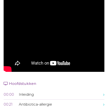
Aanmelden nieuwsbrief
Inloggen
Toegang leeromgeving
Hoofdstukken
00:00
Inleiding
00:21
Antibiotica-allergie