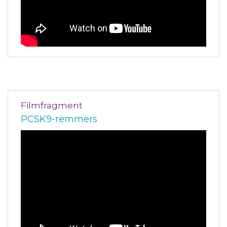
Filmfragment
PCSK9-remmers