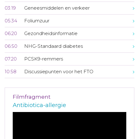
03:19
Geneesmiddelen en verkeer
05:34
Foliumzuur
06:20
Gezondheidsinformatie
06:50
NHG-Standaard diabetes
07:20
PCSK9-remmers
10:58
Discussiepunten voor het FTO
Filmfragment
Antibiotica-allergie