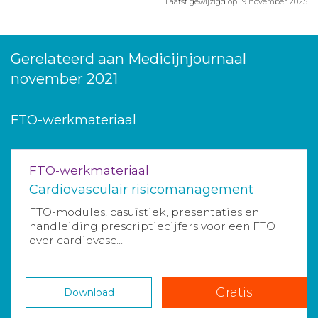
Laatst gewijzigd op 19 november 2025
Gerelateerd aan Medicijnjournaal
november 2021
FTO-werkmateriaal
FTO-werkmateriaal
Cardiovasculair risicomanagement
FTO-modules, casuïstiek, presentaties en
handleiding prescriptiecijfers voor een FTO
over cardiovasc...
Gratis
Download