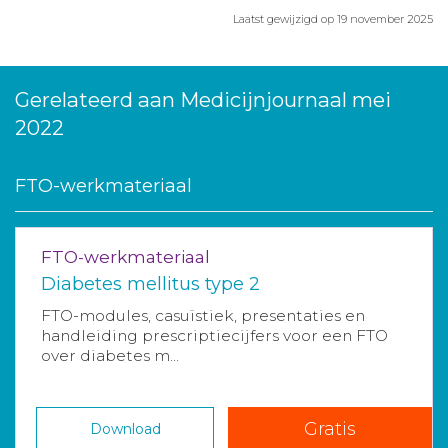
Laatst gewijzigd op 19 november 2025
Gerelateerd aan Medicijnjournaal mei
2022
FTO-werkmateriaal
FTO-werkmateriaal
Diabetes mellitus type 2
FTO-modules, casuïstiek, presentaties en
handleiding prescriptiecijfers voor een FTO
over diabetes m...
Gratis
Download