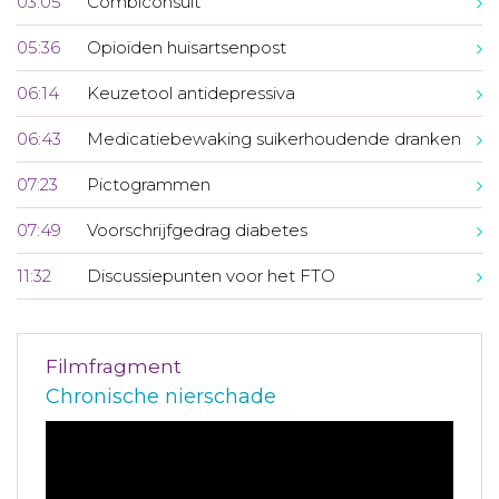
03:05
Combiconsult
05:36
Opioïden huisartsenpost
06:14
Keuzetool antidepressiva
06:43
Medicatiebewaking suikerhoudende dranken
07:23
Pictogrammen
07:49
Voorschrijfgedrag diabetes
11:32
Discussiepunten voor het FTO
Filmfragment
Chronische nierschade