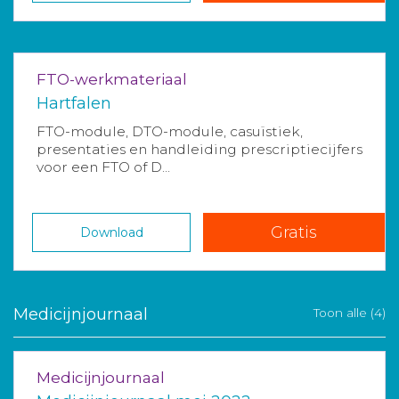
FTO-werkmateriaal
Hartfalen
FTO-module, DTO-module, casuïstiek,
presentaties en handleiding prescriptiecijfers
voor een FTO of D...
Gratis
Download
Medicijnjournaal
Toon alle (4)
Medicijnjournaal