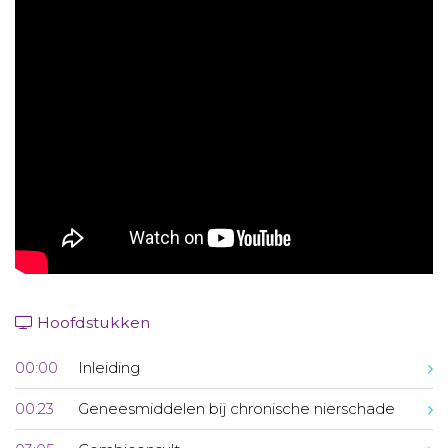
Aanmelden nieuwsbrief
Inloggen
Toegang leeromgeving
Hoofdstukken
00:00
Inleiding
00:23
Geneesmiddelen bij chronische nierschade