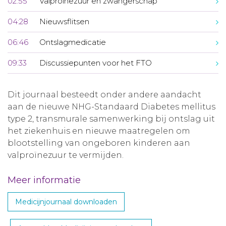
02:55
Valproïnezuur en zwangerschap
04:28
Nieuwsflitsen
06:46
Ontslagmedicatie
09:33
Discussiepunten voor het FTO
Dit journaal besteedt onder andere aandacht
aan de nieuwe NHG-Standaard Diabetes mellitus
type 2, transmurale samenwerking bij ontslag uit
het ziekenhuis en nieuwe maatregelen om
blootstelling van ongeboren kinderen aan
valproïnezuur te vermijden.
Meer informatie
Medicijnjournaal downloaden