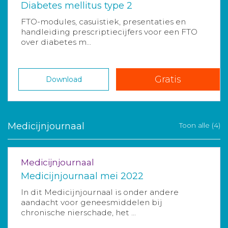
Diabetes mellitus type 2
FTO-modules, casuïstiek, presentaties en
handleiding prescriptiecijfers voor een FTO
over diabetes m...
Gratis
Download
Medicijnjournaal
Toon alle (4)
Medicijnjournaal
Medicijnjournaal mei 2022
In dit Medicijnjournaal is onder andere
aandacht voor geneesmiddelen bij
chronische nierschade, het ...