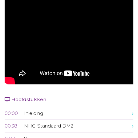
Aanmelden nieuwsbrief
Inloggen
Toegang leeromgeving
Hoofdstukken
00:00
Inleiding
00:38
NHG-Standaard DM2