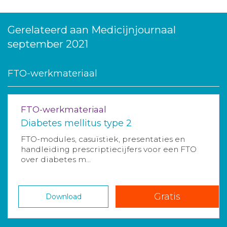
Gerelateerd aan Medicijnjournaal
september 2021
FTO-werkmateriaal
FTO-werkmateriaal
Diabetes mellitus type 2
FTO-modules, casuïstiek, presentaties en
handleiding prescriptiecijfers voor een FTO
over diabetes m...
Gratis
Download