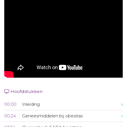
Aanmelden nieuwsbrief
Inloggen
Toegang leeromgeving
Hoofdstukken
00:00
Inleiding
00:24
Geneesmiddelen bij obesitas