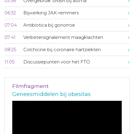
03:36
Overgebruik SABA bij astma
06:32
Bijwerking JAK-remmers
07:04
Antibiotica bij gonorroe
07:41
Verbetersignalement maagklachten
08:25
Colchicine bij coronaire hartziekten
11:05
Discussiepunten voor het FTO
Filmfragment
Geneesmiddelen bij obesitas