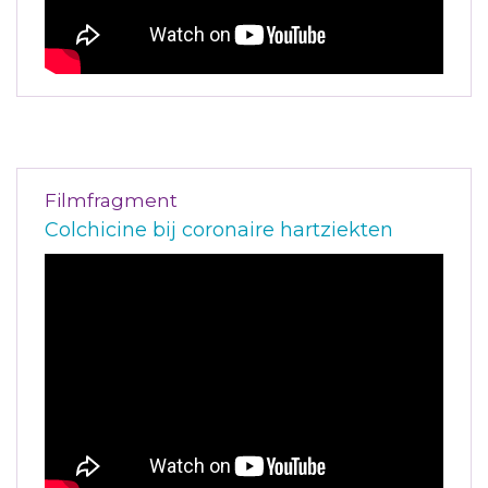
Filmfragment
Colchicine bij coronaire hartziekten