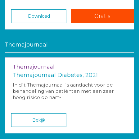
Gratis
Download
Themajournaal
Themajournaal
Themajournaal Diabetes, 2021
In dit Themajournaal is aandacht voor de
behandeling van patiënten met een zeer
hoog risico op hart-...
Bekijk