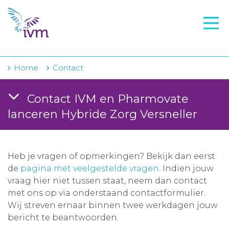
VMI
FTO voorbereiding
IVM-academie
Home
Contact
Zorginstellingen
Contact IVM en Pharmovate
Voorschrijfgedrag
lanceren Hybride Zorg Versneller
Projecten
Over IVM
Heb je vragen of opmerkingen? Bekijk dan eerst
de
pagina met veelgestelde vragen
. Indien jouw
Actueel
vraag hier niet tussen staat, neem dan contact
met ons op via onderstaand contactformulier.
Contact
Wij streven ernaar binnen twee werkdagen jouw
bericht te beantwoorden.
Winkelwagentje