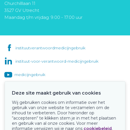
Churchilllaan 11
3527 GV Utrecht
Maandag t/m vrijdag: 9.00 - 17.00 uur
instituutverantwoordmedicijngebruik
instituut-voor-verantwoord-medicijngebruik
medicijngebruik
Deze site maakt gebruik van cookies
Wij gebruiken cookies om informatie over het
Onze keurmerken
gebruik van onze website te verzamelen om de
inhoud te verbeteren. Door hieronder op
“accepteren“ te klikken stem je in met het plaatsen
en gebruik van al onze cookies. Voor meer
informatie verwijzen wij je naar ons
cookiebeleid
.