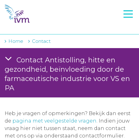
VMI
FTO voorbereiding
IVM-academie
Home
Contact
Zorginstellingen
Contact Antistolling, hitte en
Voorschrijfgedrag
gezondheid, beïnvloeding door de
farmaceutische industrie voor VS en
Projecten
PA
Over IVM
Actueel
Heb je vragen of opmerkingen? Bekijk dan eerst
Contact
de
pagina met veelgestelde vragen
. Indien jouw
vraag hier niet tussen staat, neem dan contact
Winkelwagentje
met ons op via onderstaand contactformulier.