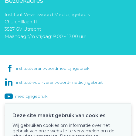
Bezoekadres
Instituut Verantwoord Medicijngebruik
Churchilllaan 11
3527 GV Utrecht
Maandag t/m vrijdag: 9.00 - 17.00 uur
instituutverantwoordmedicijngebruik
instituut-voor-verantwoord-medicijngebruik
medicijngebruik
Deze site maakt gebruik van cookies
Wij gebruiken cookies om informatie over het
Onze keurmerken
gebruik van onze website te verzamelen om de