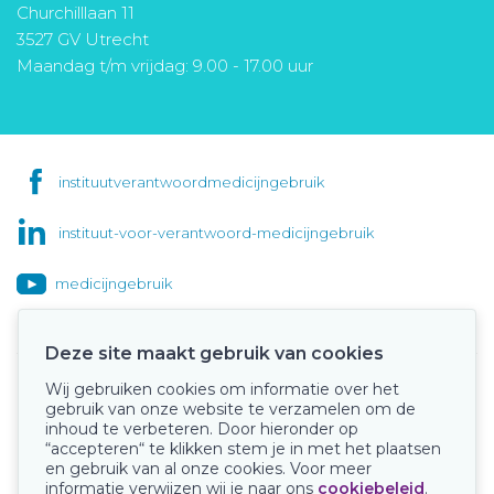
Churchilllaan 11
3527 GV Utrecht
Maandag t/m vrijdag: 9.00 - 17.00 uur
instituutverantwoordmedicijngebruik
instituut-voor-verantwoord-medicijngebruik
medicijngebruik
Deze site maakt gebruik van cookies
Wij gebruiken cookies om informatie over het
Onze keurmerken
gebruik van onze website te verzamelen om de
inhoud te verbeteren. Door hieronder op
“accepteren“ te klikken stem je in met het plaatsen
en gebruik van al onze cookies. Voor meer
informatie verwijzen wij je naar ons
cookiebeleid
.