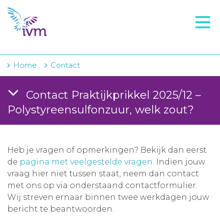
VMI
FTO voorbereiding
IVM-academie
Home
Contact
Zorginstellingen
Contact Praktijkprikkel 2025/12 –
Voorschrijfgedrag
Polystyreensulfonzuur, welk zout?
Projecten
Over IVM
Heb je vragen of opmerkingen? Bekijk dan eerst
de
pagina met veelgestelde vragen
. Indien jouw
Actueel
vraag hier niet tussen staat, neem dan contact
met ons op via onderstaand contactformulier.
Contact
Wij streven ernaar binnen twee werkdagen jouw
bericht te beantwoorden.
Winkelwagentje