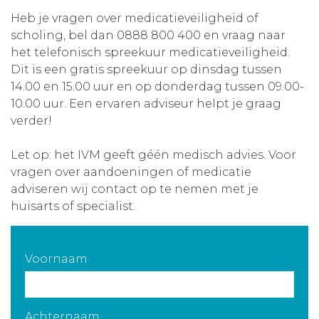
Heb je vragen over medicatieveiligheid of
Aanmelden nieuwsbrief
scholing, bel dan 0888 800 400 en vraag naar
het telefonisch spreekuur medicatieveiligheid.
Inloggen
Dit is een gratis spreekuur op dinsdag tussen
14.00 en 15.00 uur en op donderdag tussen 09.00-
10.00 uur. Een ervaren adviseur helpt je graag
Toegang leeromgeving
verder!
Let op: het IVM geeft géén medisch advies. Voor
vragen over aandoeningen of medicatie
adviseren wij contact op te nemen met je
huisarts of specialist.
Voornaam
Achternaam