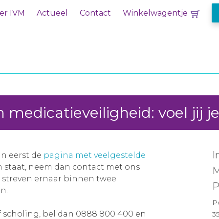
er IVM
Actueel
Contact
Winkelwagentje
medicatieveiligheid: voel jij je
I
an eerst de
pagina met veelgestelde
en staat, neem dan contact met ons
M
j streven ernaar binnen twee
P
n.
P
f scholing, bel dan 0888 800 400 en
3