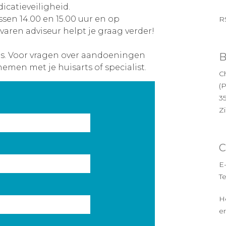
icatieveiligheid.
ssen 14.00 en 15.00 uur en op
R
varen adviseur helpt je graag verder!
es. Voor vragen over aandoeningen
B
nemen met je huisarts of specialist.
Ch
(
3
Z
C
E
T
H
en