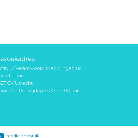
ezoekadres
nstituut Verantwoord Medicijngebruik
urchilllaan 11
527 GV Utrecht
aandag t/m vrijdag: 9.00 - 17.00 uur
medicijngebruik