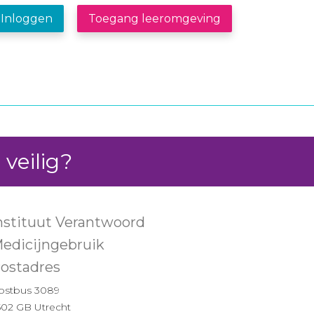
Inloggen
Toegang leeromgeving
 veilig?
nstituut Verantwoord
edicijngebruik
ostadres
ostbus 3089
502 GB Utrecht