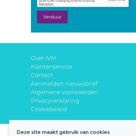
Verstuur
Over IVM
Klantenservice
Contact
Aanmelden nieuwsbrief
Algemene voorwaarden
Privacyverklaring
Cookiebeleid
Deze site maakt gebruik van cookies
instituutverantwoordmedicijngebruik