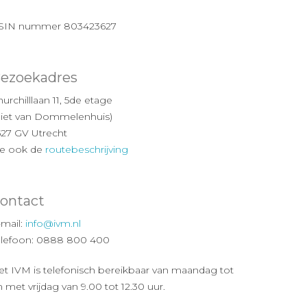
SIN nummer 803423627
ezoekadres
urchilllaan 11, 5de etage
Piet van Dommelenhuis)
527 GV Utrecht
ie ook de
routebeschrijving
ontact
-mail:
info@ivm.nl
elefoon: 0888 800 400
et IVM is telefonisch bereikbaar van maandag tot
 met vrijdag van 9.00 tot 12.30 uur.