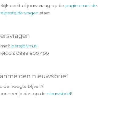
ekijk eerst of jouw vraag op de
pagina met de
eelgestelde vragen
staat
ersvragen
-mail:
pers@ivm.nl
elefoon: 0888 800 400
anmelden nieuwsbrief
p de hoogte blijven?
bonneer je dan op de
nieuwsbrief
!