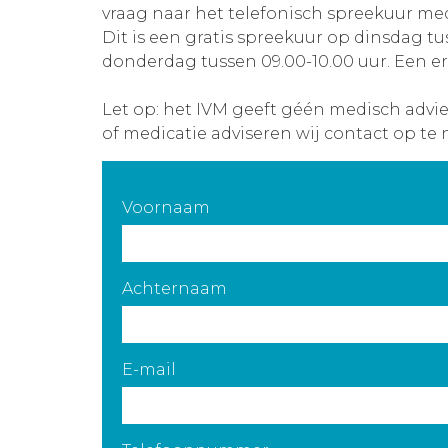
vraag naar het telefonisch spreekuur med
Dit is een gratis spreekuur op dinsdag tu
donderdag tussen 09.00-10.00 uur. Een er
Let op: het IVM geeft géén medisch advi
of medicatie adviseren wij contact op te 
Voornaam
Achternaam
E-mail