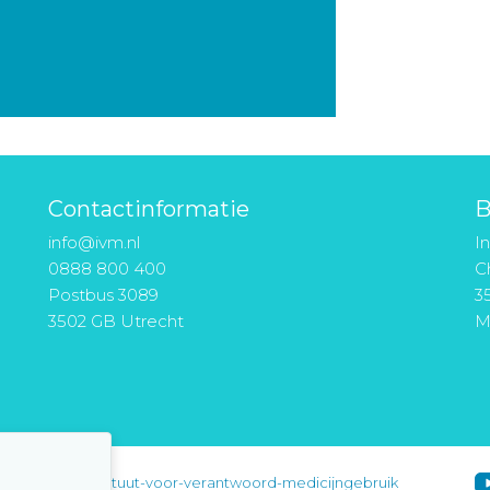
Contactinformatie
B
info@ivm.nl
I
0888 800 400
Ch
Postbus 3089
3
3502 GB Utrecht
M
instituut-voor-verantwoord-medicijngebruik