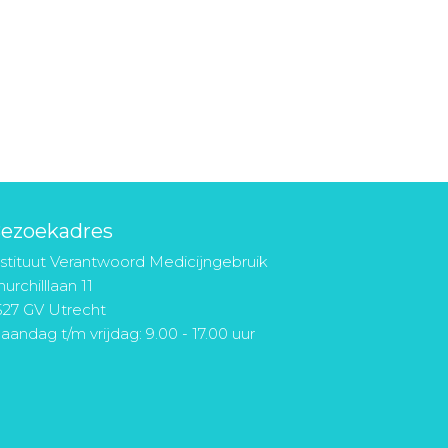
ezoekadres
nstituut Verantwoord Medicijngebruik
urchilllaan 11
527 GV Utrecht
aandag t/m vrijdag: 9.00 - 17.00 uur