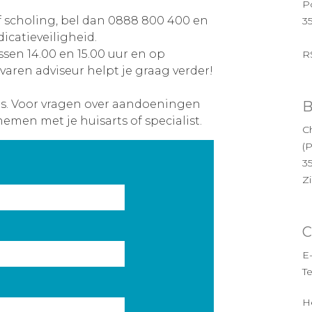
P
f scholing, bel dan 0888 800 400 en
3
icatieveiligheid.
ssen 14.00 en 15.00 uur en op
R
varen adviseur helpt je graag verder!
es. Voor vragen over aandoeningen
B
nemen met je huisarts of specialist.
Ch
(
3
Z
C
E
T
H