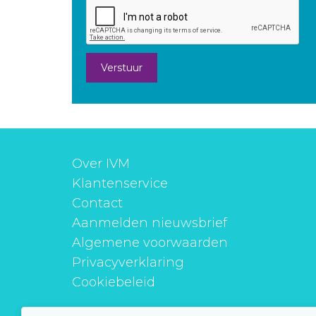
Verstuur
Over IVM
Klantenservice
Contact
Aanmelden nieuwsbrief
Algemene voorwaarden
Privacyverklaring
Cookiebeleid