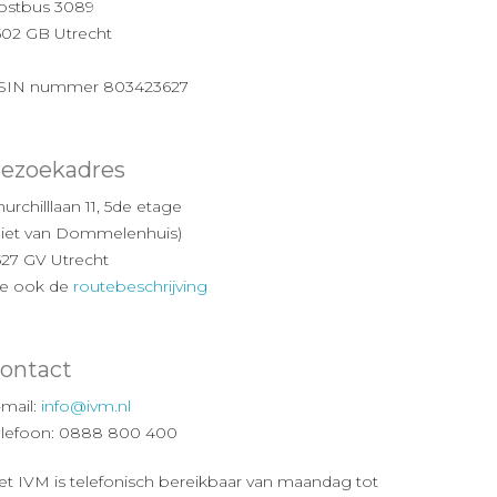
ostbus 3089
502 GB Utrecht
SIN nummer 803423627
ezoekadres
urchilllaan 11, 5de etage
Piet van Dommelenhuis)
527 GV Utrecht
ie ook de
routebeschrijving
ontact
-mail:
info@ivm.nl
elefoon: 0888 800 400
et IVM is telefonisch bereikbaar van maandag tot