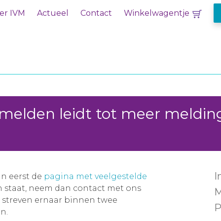
er IVM
Actueel
Contact
Winkelwagentje
 melden leidt tot meer meldin
I
an eerst de
pagina met veelgestelde
en staat, neem dan contact met ons
M
j streven ernaar binnen twee
P
n.