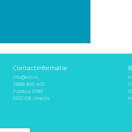
Contactinformatie
B
info@ivm.nl
I
0888 800 400
Ch
Postbus 3089
3
3502 GB Utrecht
M