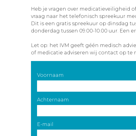
Heb je vragen over medicatieveiligheid o
vraag naar het telefonisch spreekuur med
Dit is een gratis spreekuur op dinsdag tu
donderdag tussen 09.00-10.00 uur. Een er
Let op: het IVM geeft géén medisch advi
of medicatie adviseren wij contact op te 
Voornaam
Achternaam
E-mail