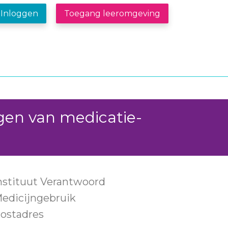
Inloggen
Toegang leeromgeving
gen van medicatie-
nstituut Verantwoord
edicijngebruik
ostadres