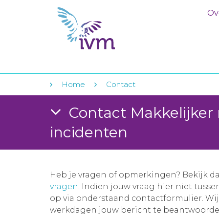
Ov
Home
Contact
Contact Makkelijker
incidenten
Heb je vragen of opmerkingen? Bekijk d
vragen
. Indien jouw vraag hier niet tuss
op via onderstaand contactformulier. Wi
werkdagen jouw bericht te beantwoorde