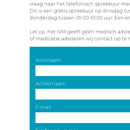
vraag naar het telefonisch spreekuur med
Dit is een gratis spreekuur op dinsdag tu
donderdag tussen 09.00-10.00 uur. Een er
Let op: het IVM geeft géén medisch advi
of medicatie adviseren wij contact op te 
Voornaam
Achternaam
E-mail