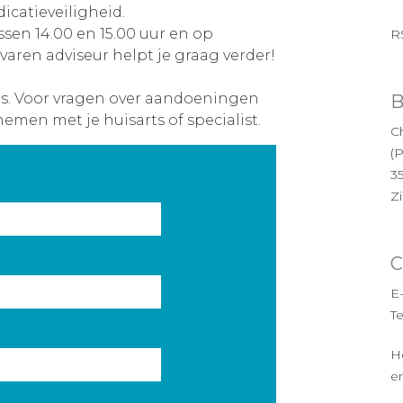
icatieveiligheid.
ssen 14.00 en 15.00 uur en op
R
varen adviseur helpt je graag verder!
es. Voor vragen over aandoeningen
B
nemen met je huisarts of specialist.
Ch
(
3
Z
C
E
T
H
en