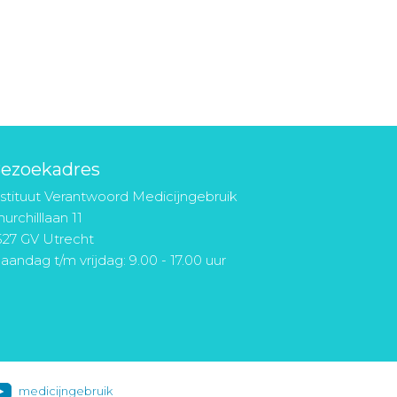
ezoekadres
nstituut Verantwoord Medicijngebruik
urchilllaan 11
527 GV Utrecht
aandag t/m vrijdag: 9.00 - 17.00 uur
medicijngebruik