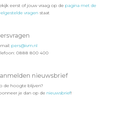
ekijk eerst of jouw vraag op de
pagina met de
eelgestelde vragen
staat
ersvragen
-mail:
pers@ivm.nl
elefoon: 0888 800 400
anmelden nieuwsbrief
p de hoogte blijven?
bonneer je dan op de
nieuwsbrief
!