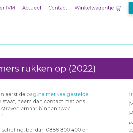
er IVM
Actueel
Contact
Winkelwagentje
ers rukken op (2022)
I
an eerst de
pagina met veelgestelde
en staat, neem dan contact met ons
M
j streven ernaar binnen twee
P
n.
P
f scholing, bel dan 0888 800 400 en
3