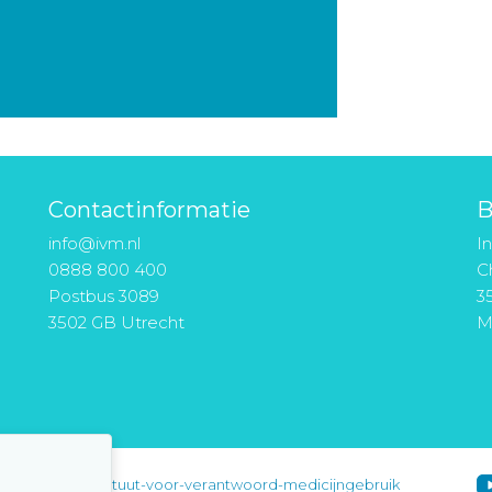
Contactinformatie
B
info@ivm.nl
I
0888 800 400
Ch
Postbus 3089
3
3502 GB Utrecht
M
instituut-voor-verantwoord-medicijngebruik