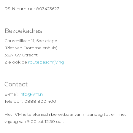
RSIN nummer 803423627
Bezoekadres
Churchilllaan 11, 5de etage
(Piet van Dommelenhuis)
3527 GV Utrecht
Zie ook de
routebeschrijving
Contact
E-mail:
info@ivm.nl
Telefoon: 0888 800 400
Het IVM is telefonisch bereikbaar van maandag tot en met
vrijdag van 9.00 tot 12.30 uur.