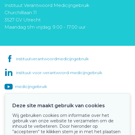
Instituut Verantwoord Medicijngebruik
Churchilllaan 11
3527 GV Utrecht
Maandag t/m vrijdag: 9.00 - 17.00 uur
instituutverantwoordmedicijngebruik
instituut-voor-verantwoord-medicijngebruik
medicijngebruik
Deze site maakt gebruik van cookies
Wij gebruiken cookies om informatie over het
Onze keurmerken
gebruik van onze website te verzamelen om de
inhoud te verbeteren. Door hieronder op
“accepteren“ te klikken stem je in met het plaatsen