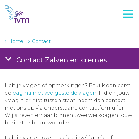
VMI
FTO voorbereiding
IVM-academie
Home
Contact
Zorginstellingen
Contact Zalven en cremes
Voorschrijfgedrag
Projecten
Heb je vragen of opmerkingen? Bekijk dan eerst
Over IVM
de
pagina met veelgestelde vragen
. Indien jouw
vraag hier niet tussen staat, neem dan contact
Actueel
met ons op via onderstaand contactformulier.
Wij streven ernaar binnen twee werkdagen jouw
Contact
bericht te beantwoorden.
Winkelwagentje
Heb je vragen over medicatieveiligheid of