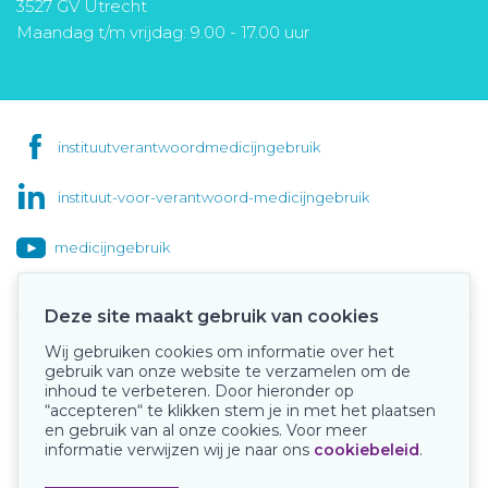
3527 GV Utrecht
Maandag t/m vrijdag: 9.00 - 17.00 uur
instituutverantwoordmedicijngebruik
instituut-voor-verantwoord-medicijngebruik
medicijngebruik
Deze site maakt gebruik van cookies
Wij gebruiken cookies om informatie over het
Onze keurmerken
gebruik van onze website te verzamelen om de
inhoud te verbeteren. Door hieronder op
“accepteren“ te klikken stem je in met het plaatsen
en gebruik van al onze cookies. Voor meer
informatie verwijzen wij je naar ons
cookiebeleid
.