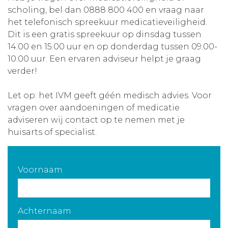
scholing, bel dan 0888 800 400 en vraag naar
Aanmelden nieuwsbrief
het telefonisch spreekuur medicatieveiligheid.
Dit is een gratis spreekuur op dinsdag tussen
Inloggen
14.00 en 15.00 uur en op donderdag tussen 09.00-
10.00 uur. Een ervaren adviseur helpt je graag
verder!
Toegang leeromgeving
Let op: het IVM geeft géén medisch advies. Voor
vragen over aandoeningen of medicatie
adviseren wij contact op te nemen met je
huisarts of specialist.
Voornaam
Achternaam